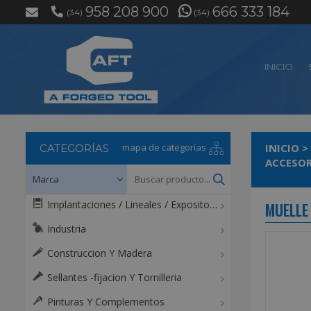
958 208 900
666 333 184
(34)
(34)
INICIO
mapa de categorías
INICIO
>
CATEGORÍAS
ACCESOR
Implantaciones / Lineales / Expositores / Mostradores
MUELLE
Industria
Construccion Y Madera
Sellantes -fijacion Y Tornilleria
Pinturas Y Complementos