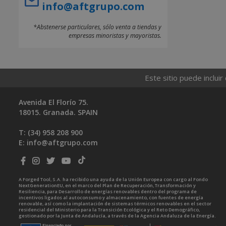
info@aftgrupo.com
*Abstenerse particulares, sólo venta a tiendas y
empresas minoristas y mayoristas.
Este sitio puede incluir
Avenida El Florío 75.
18015. Granada. SPAIN
T: (34)
958 208 900
E:
info@aftgrupo.com
A Forged Tool, S.A. ha recibido una ayuda de la Unión Europea con cargo al Fondo
NextGenerationEU, en el marco del Plan de Recuperación, Transformación y
Resiliencia, para Desarrollo de energías renovables dentro del programa de
incentivos ligados al autoconsumo y almacenamiento, con fuentes de energía
renovable, así como la implantación de sistemas térmicos renovables en el sector
residencial del Ministerio para la Transición Ecológica y el Reto Demográfico,
gestionado por la Junta de Andalucía, a través de la Agencia Andaluza de la Energía.