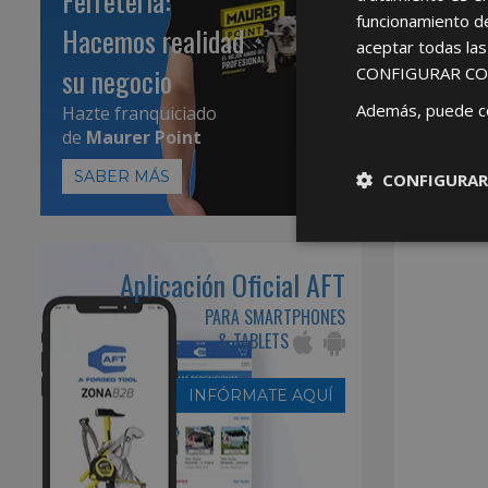
Ferretería:
funcionamiento d
Hacemos realidad
aceptar todas la
su negocio
CONFIGURAR CO
Además, puede c
Hazte franquiciado
de
Maurer Point
SABER MÁS
CONFIGURAR
Aplicación Oficial AFT
PARA SMARTPHONES
& TABLETS
INFÓRMATE AQUÍ