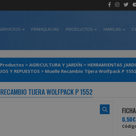
SERVICIOS
FRANQUICIAS
PRODUCTOS
MARCAS
C
Productos
>
AGRICULTURA Y JARDÍN
>
HERRAMIENTAS JARD
IOS Y REPUESTOS
>
Muelle Recambio Tijera Wolfpack P 155
 RECAMBIO TIJERA WOLFPACK P 1552
FICHA
0,50€
Código