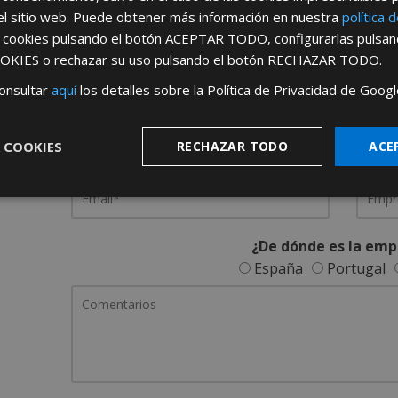
el sitio web. Puede obtener más información en nuestra
política 
REGÍSTRATE PARA HACERTE 
s cookies pulsando el botón
ACEPTAR TODO
, configurarlas pulsa
OKIES
o rechazar su uso pulsando el botón
RECHAZAR TODO
.
Desde
aquí
podrá ver todas las ventaj
onsultar
aquí
los detalles sobre la Política de Privacidad de Googl
Rellene este formulario y nos pondremos en contacto c
 COOKIES
RECHAZAR TODO
ACE
¿De dónde es la emp
España
Portugal