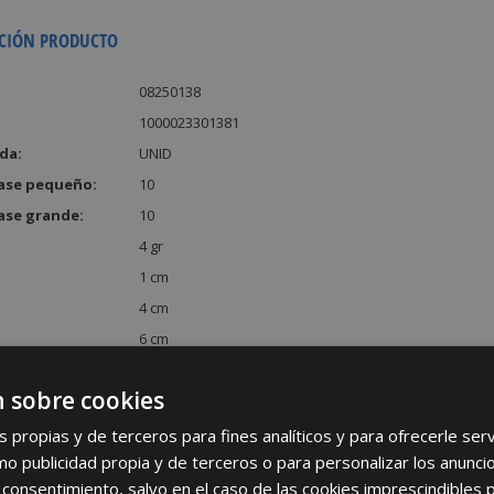
CIÓN PRODUCTO
08250138
1000023301381
da:
UNID
ase pequeño:
10
ase grande:
10
4 gr
1 cm
4 cm
6 cm
:
24 cm³
 sobre cookies
s propias y de terceros para fines analíticos y para ofrecerle se
como publicidad propia y de terceros o para personalizar los anunci
 consentimiento, salvo en el caso de las cookies imprescindibles 