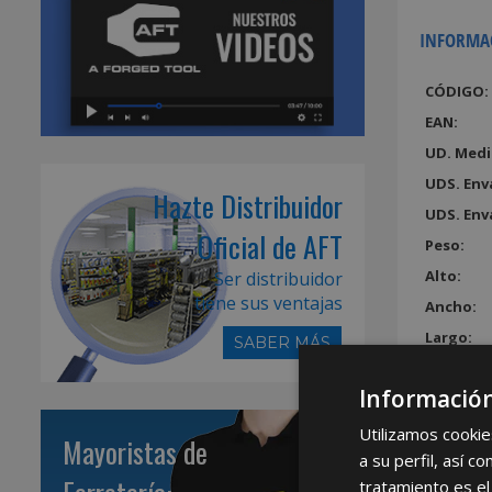
INFORMA
CÓDIGO:
EAN:
UD. Medi
UDS. Env
Hazte Distribuidor
UDS. Env
Oficial de AFT
Peso:
Alto:
Ser distribuidor
tiene sus ventajas
Ancho:
Largo:
SABER MÁS
Volumen
Información
Utilizamos cookie
Mayoristas de
a su perfil, así 
tratamiento es el