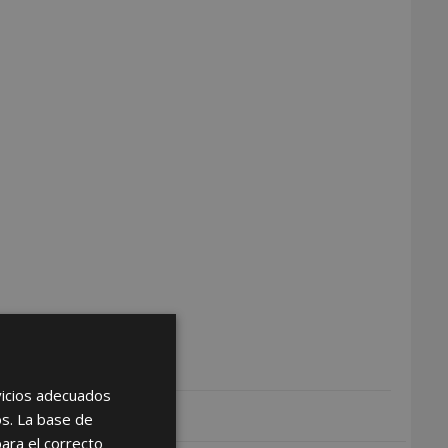
rvicios adecuados
os. La base de
para el correcto