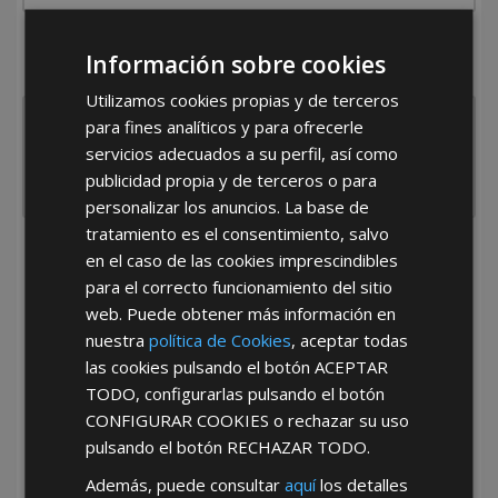
¿De dónde es la empresa?
Información sobre cookies
España
Portugal
Otros
Utilizamos cookies propias y de terceros
para fines analíticos y para ofrecerle
servicios adecuados a su perfil, así como
publicidad propia y de terceros o para
personalizar los anuncios. La base de
tratamiento es el consentimiento, salvo
He leído y acepto la
Política de Privacidad
en el caso de las cookies imprescindibles
para el correcto funcionamiento del sitio
web. Puede obtener más información en
nuestra
política de Cookies
, aceptar todas
las cookies pulsando el botón
ACEPTAR
TODO
, configurarlas pulsando el botón
CONFIGURAR COOKIES
o rechazar su uso
pulsando el botón
RECHAZAR TODO
.
*Abstenerse particulares, sólo venta a tiendas y empresas minoristas y
mayoristas.
Además, puede consultar
aquí
los detalles