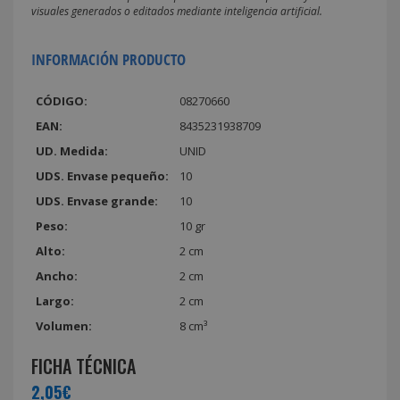
visuales generados o editados mediante inteligencia artificial.
INFORMACIÓN PRODUCTO
CÓDIGO:
08270660
EAN:
8435231938709
UD. Medida:
UNID
UDS. Envase pequeño:
10
UDS. Envase grande:
10
Peso:
10 gr
Alto:
2 cm
Ancho:
2 cm
Largo:
2 cm
Volumen:
8 cm³
FICHA TÉCNICA
2,05€