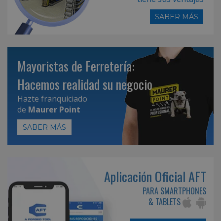
SABER MÁS
Mayoristas de Ferretería:
Hacemos realidad su negocio
Hazte franquiciado
de
Maurer Point
SABER MÁS
Aplicación Oficial AFT
PARA SMARTPHONES
& TABLETS