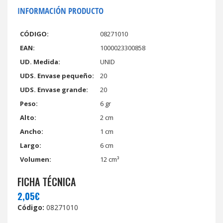
INFORMACIÓN PRODUCTO
CÓDIGO:
08271010
EAN:
1000023300858
UD. Medida:
UNID
UDS. Envase pequeño:
20
UDS. Envase grande:
20
Peso:
6 gr
Alto:
2 cm
Ancho:
1 cm
Largo:
6 cm
Volumen:
12 cm³
FICHA TÉCNICA
2,05€
Código:
08271010