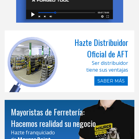
Hazte Distribuidor
Oficial de AFT
Ser distribuidor
tiene sus ventajas
SABER MÁS
Mayoristas de Ferretería:
Hacemos realidad su negocio
Hazte franquiciado