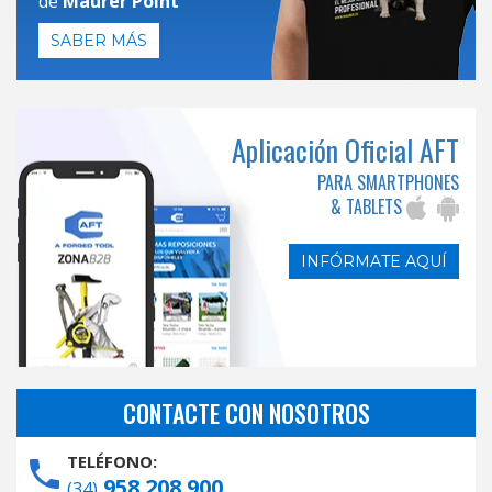
de
Maurer Point
SABER MÁS
Aplicación Oficial AFT
PARA SMARTPHONES
& TABLETS
INFÓRMATE AQUÍ
CONTACTE CON NOSOTROS
TELÉFONO:
958 208 900
(34)