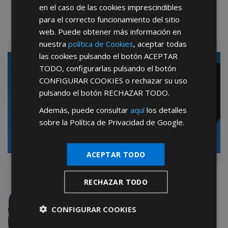
tiene sus ventajas
en el caso de las cookies imprescindibles
para el correcto funcionamiento del sitio
SABER MÁS
web. Puede obtener más información en
nuestra
política de Cookies
, aceptar todas
las cookies pulsando el botón
ACEPTAR
Mayoristas de Ferretería:
TODO
, configurarlas pulsando el botón
CONFIGURAR COOKIES
o rechazar su uso
Hacemos realidad su negocio
pulsando el botón
RECHAZAR TODO
.
Hazte franquiciado
Además, puede consultar
aquí
los detalles
de
Maurer Point
sobre la Política de Privacidad de Google.
SABER MÁS
ACEPTAR TODO
Aplicación Oficial AFT
RECHAZAR TODO
PARA SMARTPHONES
CONFIGURAR COOKIES
& TABLETS