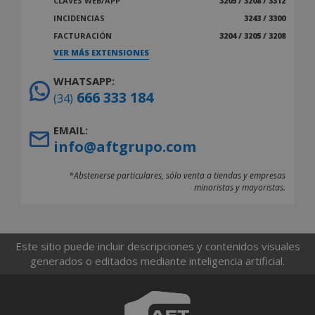
CLAVES WEB/APP
3205 / 3208 / 3312
INCIDENCIAS
3243 / 3300
FACTURACIÓN
3204 / 3205 / 3208
VER MÁS EXTENSIONES
WHATSAPP:
666 333 184
(34)
EMAIL:
info@aftgrupo.com
*Abstenerse particulares, sólo venta a tiendas y empresas
minoristas y mayoristas.
Este sitio puede incluir descripciones y contenidos visuales
generados o editados mediante inteligencia artificial.