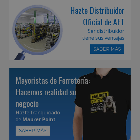
Hazte Distribuidor
Oficial de AFT
Ser distribuidor
tiene sus ventajas
SABER MÁS
Mayoristas de Ferretería:
Hacemos realidad su
negocio
Hazte franquiciado
de
Maurer Point
SABER MÁS