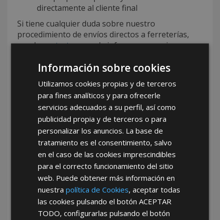
directamente al cliente final
Si tiene cualquier duda sobre nuestro
procedimiento de envíos directos a ferreterías,
puede
contactarnos
y le informaremos sin
compromiso.
Información sobre cookies
Más información para realizar sus pedidos en:
Utilizamos cookies propias y de terceros
Nuestra web
para fines analíticos y para ofrecerle
Nuestra APP
servicios adecuados a su perfil, así como
publicidad propia y de terceros o para
SIN CANON de entrada
personalizar los anuncios. La base de
tratamiento es el consentimiento, salvo
SIN CUOTAS mensuales
en el caso de las cookies imprescindibles
para el correcto funcionamiento del sitio
SIN PERIODOS de permanencia
web. Puede obtener más información en
SIN CARGOS por publicidad
nuestra
política de Cookies
, aceptar todas
las cookies pulsando el botón
ACEPTAR
SIN COMISIONES sobre ventas
TODO
, configurarlas pulsando el botón