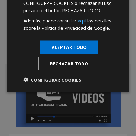
CONFIGURAR COOKIES
o rechazar su uso
SIN IMPORTE mínimo de compras
pulsando el botón
RECHAZAR TODO
.
TOTAL LIBERTAD de compras
Además, puede consultar
aquí
los detalles
sobre la Política de Privacidad de Google.
TOTAL AUTONOMIA en la gestión de tu
negocio
ACEPTAR TODO
RECHAZAR TODO
CONFIGURAR COOKIES