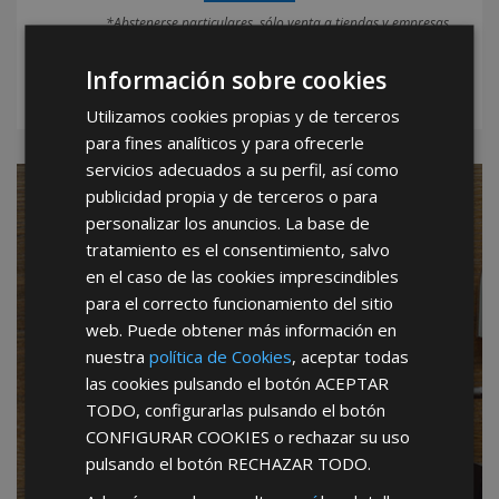
*Abstenerse particulares, sólo venta a tiendas y empresas
minoristas y mayoristas.
Información sobre cookies
Utilizamos cookies propias y de terceros
para fines analíticos y para ofrecerle
servicios adecuados a su perfil, así como
publicidad propia y de terceros o para
SIN CANON de entrada
personalizar los anuncios. La base de
SIN CUOTAS mensuales
tratamiento es el consentimiento, salvo
en el caso de las cookies imprescindibles
SIN PERIODOS de permanencia
para el correcto funcionamiento del sitio
web. Puede obtener más información en
SIN CARGOS por publicidad
nuestra
política de Cookies
, aceptar todas
las cookies pulsando el botón
ACEPTAR
SIN COMISIONES sobre ventas
TODO
, configurarlas pulsando el botón
SIN IMPORTE mínimo de compras
CONFIGURAR COOKIES
o rechazar su uso
pulsando el botón
RECHAZAR TODO
.
TOTAL LIBERTAD de compras