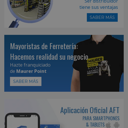
Ser distribuidor
tiene sus ventajas
SABER MÁS
Mayoristas de Ferretería:
Hacemos realidad su negocio
Hazte franquiciado
de
Maurer Point
SABER MÁS
Aplicación Oficial AFT
PARA SMARTPHONES
& TABLETS