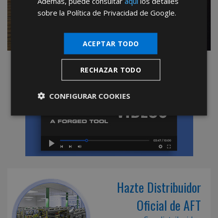
Además, puede consultar
aquí
los detalles
TOTAL AUTONOMIA en la gestión de tu
sobre la Política de Privacidad de Google.
negocio
ACEPTAR TODO
RECHAZAR TODO
CONFIGURAR COOKIES
Hazte Distribuidor
Oficial de AFT