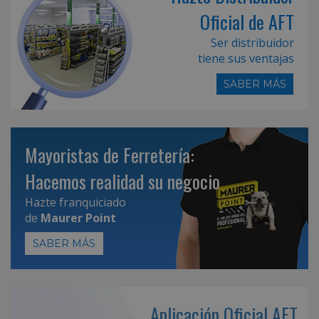
Oficial de AFT
Ser distribuidor
tiene sus ventajas
SABER MÁS
Mayoristas de Ferretería:
Hacemos realidad su negocio
Hazte franquiciado
de
Maurer Point
SABER MÁS
Aplicación Oficial AFT