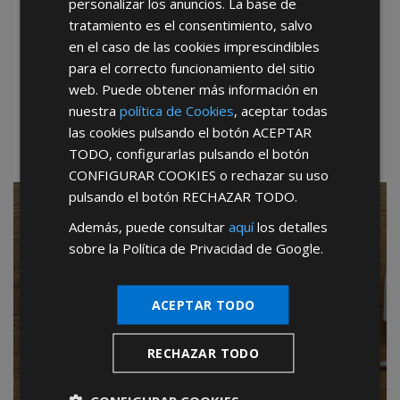
personalizar los anuncios. La base de
tratamiento es el consentimiento, salvo
He leído y acepto la
Política de Privacidad
en el caso de las cookies imprescindibles
para el correcto funcionamiento del sitio
web. Puede obtener más información en
*Abstenerse particulares, sólo venta a tiendas y empresas
nuestra
política de Cookies
, aceptar todas
minoristas y mayoristas.
las cookies pulsando el botón
ACEPTAR
TODO
, configurarlas pulsando el botón
CONFIGURAR COOKIES
o rechazar su uso
pulsando el botón
RECHAZAR TODO
.
SIN CANON de entrada
Además, puede consultar
aquí
los detalles
sobre la Política de Privacidad de Google.
SIN CUOTAS mensuales
SIN PERIODOS de permanencia
ACEPTAR TODO
SIN CARGOS por publicidad
RECHAZAR TODO
SIN COMISIONES sobre ventas
SIN IMPORTE mínimo de compras