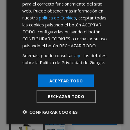
para el correcto funcionamiento del sitio
web. Puede obtener más información en
Mayoristas de Ferretería:
nuestra
política de Cookies
, aceptar todas
Hacemos realidad su
las cookies pulsando el botón
ACEPTAR
TODO
, configurarlas pulsando el botón
negocio
CONFIGURAR COOKIES
o rechazar su uso
Hazte franquiciado
pulsando el botón
RECHAZAR TODO
.
de
Maurer Point
Además, puede consultar
aquí
los detalles
sobre la Política de Privacidad de Google.
SABER MÁS
ACEPTAR TODO
Aplicación Oficial AFT
RECHAZAR TODO
PARA SMARTPHONES
& TABLETS
CONFIGURAR COOKIES
INFÓRMATE AQUÍ