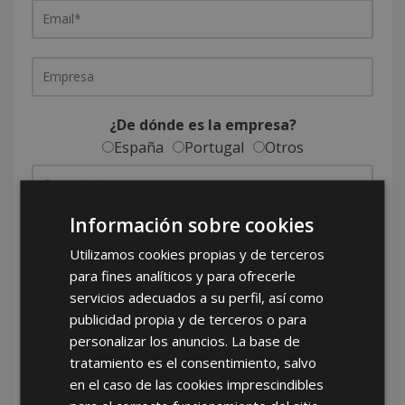
¿De dónde es la empresa?
España
Portugal
Otros
Información sobre cookies
Utilizamos cookies propias y de terceros
para fines analíticos y para ofrecerle
servicios adecuados a su perfil, así como
He leído y acepto la
Política de Privacidad
publicidad propia y de terceros o para
personalizar los anuncios. La base de
tratamiento es el consentimiento, salvo
*Abstenerse particulares, sólo venta a tiendas y empresas
en el caso de las cookies imprescindibles
minoristas y mayoristas.