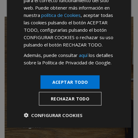
para el correcto funcionamiento del sitio
web. Puede obtener más información en
nuestra
política de Cookies
, aceptar todas
las cookies pulsando el botón
ACEPTAR
SIN CANON de entrada
TODO
, configurarlas pulsando el botón
CONFIGURAR COOKIES
o rechazar su uso
SIN CUOTAS mensuales
pulsando el botón
RECHAZAR TODO
.
SIN PERIODOS de permanencia
Además, puede consultar
aquí
los detalles
sobre la Política de Privacidad de Google.
SIN CARGOS por publicidad
SIN COMISIONES sobre ventas
ACEPTAR TODO
SIN IMPORTE mínimo de compras
RECHAZAR TODO
TOTAL LIBERTAD de compras
CONFIGURAR COOKIES
TOTAL AUTONOMIA en la gestión de tu
negocio