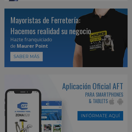
Mayoristas de Ferretería:
Hacemos realidad su negocio
Hazte franquiciado
de
Maurer Point
SABER MÁS
Aplicación Oficial AFT
PARA SMARTPHONES
& TABLETS
INFÓRMATE AQUÍ