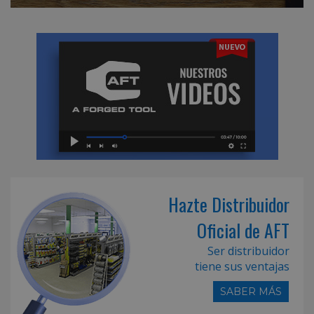
Hazte Distribuidor
Oficial de AFT
Ser distribuidor
tiene sus ventajas
SABER MÁS