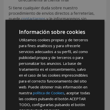
Si tiene cualquier duda sobre nuestro
procedimiento de envíos directos a ferreterías,
puede
contactarnos
y le informaremos sin
compromiso.
Información sobre cookies
Más información para realizar sus pedidos en:
Utilizamos cookies propias y de terceros
Nuestra web
Nuestra APP
para fines analíticos y para ofrecerle
servicios adecuados a su perfil, así como
publicidad propia y de terceros o para
SIN CANON de entrada
personalizar los anuncios. La base de
tratamiento es el consentimiento, salvo
SIN CUOTAS mensuales
en el caso de las cookies imprescindibles
SIN PERIODOS de permanencia
para el correcto funcionamiento del sitio
web. Puede obtener más información en
SIN CARGOS por publicidad
nuestra
política de Cookies
, aceptar todas
las cookies pulsando el botón
ACEPTAR
SIN COMISIONES sobre ventas
TODO
, configurarlas pulsando el botón