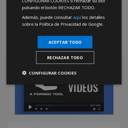
SIN IMPORTE mínimo de compras
CONFIGURAR COOKIES
o rechazar su uso
pulsando el botón
RECHAZAR TODO
.
TOTAL LIBERTAD de compras
Además, puede consultar
aquí
los detalles
TOTAL AUTONOMIA en la gestión de tu
sobre la Política de Privacidad de Google.
negocio
ACEPTAR TODO
RECHAZAR TODO
CONFIGURAR COOKIES