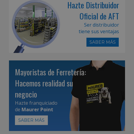
Hazte Distribuidor
Oficial de AFT
Ser distribuidor
tiene sus ventajas
SABER MÁS
Mayoristas de Ferretería:
Hacemos realidad su
negocio
Hazte franquiciado
de
Maurer Point
SABER MÁS