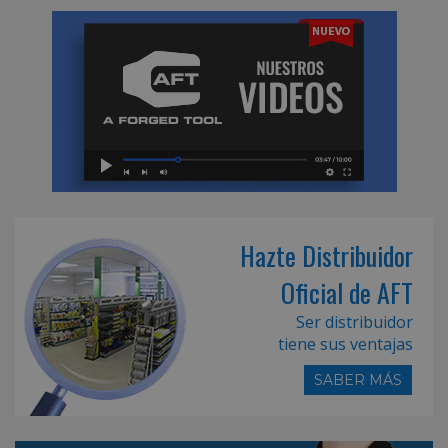
Hazte Distribuidor
Oficial de AFT
Ser distribuidor
tiene sus ventajas
SABER MÁS