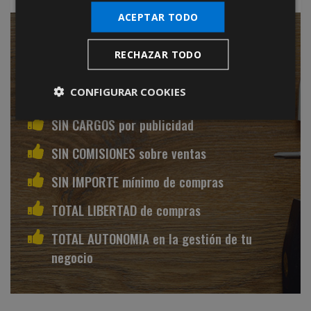
ACEPTAR TODO
SIN CANON de entrada
RECHAZAR TODO
SIN CUOTAS mensuales
CONFIGURAR COOKIES
SIN PERIODOS de permanencia
SIN CARGOS por publicidad
SIN COMISIONES sobre ventas
SIN IMPORTE mínimo de compras
TOTAL LIBERTAD de compras
TOTAL AUTONOMIA en la gestión de tu
negocio