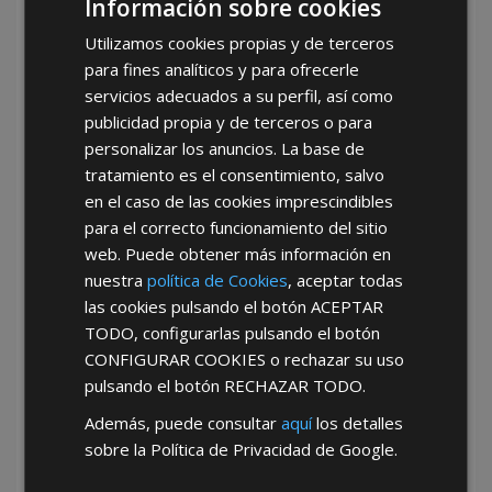
Información sobre cookies
Utilizamos cookies propias y de terceros
para fines analíticos y para ofrecerle
servicios adecuados a su perfil, así como
¿De dónde es la empresa?
publicidad propia y de terceros o para
España
Portugal
Otros
personalizar los anuncios. La base de
tratamiento es el consentimiento, salvo
en el caso de las cookies imprescindibles
para el correcto funcionamiento del sitio
web. Puede obtener más información en
nuestra
política de Cookies
, aceptar todas
las cookies pulsando el botón
ACEPTAR
He leído y acepto la
Política de Privacidad
TODO
, configurarlas pulsando el botón
CONFIGURAR COOKIES
o rechazar su uso
pulsando el botón
RECHAZAR TODO
.
*Abstenerse particulares, sólo venta a tiendas y empresas
Además, puede consultar
aquí
los detalles
minoristas y mayoristas.
sobre la Política de Privacidad de Google.