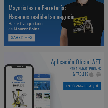
Mayoristas de Ferretería:
Hacemos realidad su negocio
Hazte franquiciado
de
Maurer Point
SABER MÁS
Aplicación Oficial AFT
PARA SMARTPHONES
& TABLETS
INFÓRMATE AQUÍ