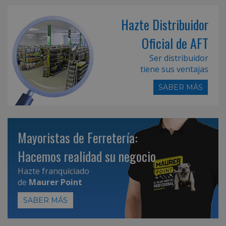
Hazte Distribuidor
Oficial de AFT
Ser distribuidor
tiene sus ventajas
SABER MÁS
Mayoristas de Ferretería:
Hacemos realidad su negocio
Hazte franquiciado
de
Maurer Point
SABER MÁS