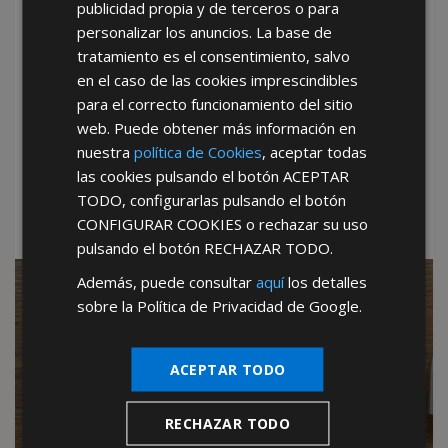
publicidad propia y de terceros o para
personalizar los anuncios. La base de
tratamiento es el consentimiento, salvo
en el caso de las cookies imprescindibles
He leído y acepto la
Política de Privacidad
para el correcto funcionamiento del sitio
web. Puede obtener más información en
nuestra
política de Cookies
, aceptar todas
*Abstenerse particulares, sólo venta a tiendas y empresas
las cookies pulsando el botón
ACEPTAR
minoristas y mayoristas.
TODO
, configurarlas pulsando el botón
CONFIGURAR COOKIES
o rechazar su uso
pulsando el botón
RECHAZAR TODO
.
Además, puede consultar
aquí
los detalles
SIN CANON de entrada
sobre la Política de Privacidad de Google.
SIN CUOTAS mensuales
ACEPTAR TODO
SIN PERIODOS de permanencia
SIN CARGOS por publicidad
RECHAZAR TODO