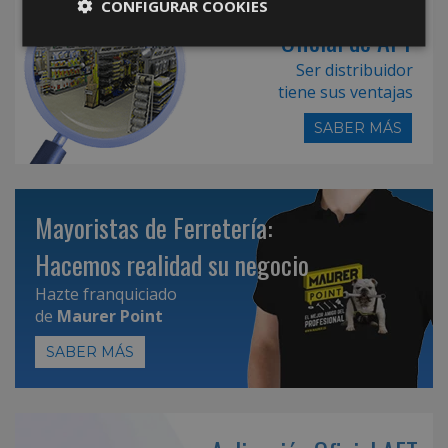
Hazte Distribuidor
CONFIGURAR COOKIES
Oficial de AFT
Ser distribuidor
tiene sus ventajas
SABER MÁS
Mayoristas de Ferretería:
Hacemos realidad su negocio
Hazte franquiciado
de
Maurer Point
SABER MÁS