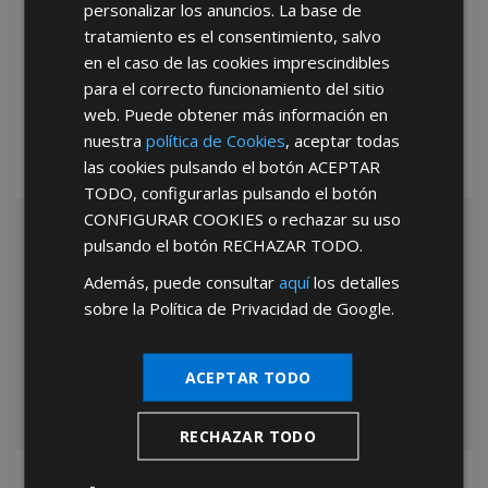
personalizar los anuncios. La base de
tratamiento es el consentimiento, salvo
Ventilador Maurer Box Ø 30cm
en el caso de las cookies imprescindibles
40 Watt. 3 velocidades
para el correcto funcionamiento del sitio
28,70€
web. Puede obtener más información en
Código:
05380155
nuestra
política de Cookies
, aceptar todas
las cookies pulsando el botón
ACEPTAR
TODO
, configurarlas pulsando el botón
CONFIGURAR COOKIES
o rechazar su uso
pulsando el botón
RECHAZAR TODO
.
Además, puede consultar
aquí
los detalles
sobre la Política de Privacidad de Google.
ACEPTAR TODO
RECHAZAR TODO