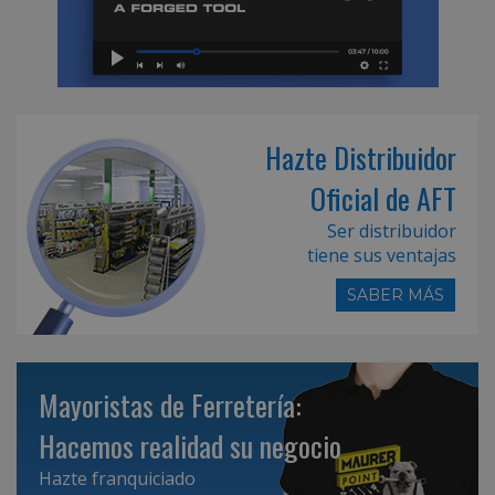
Hazte Distribuidor
Oficial de AFT
Ser distribuidor
tiene sus ventajas
SABER MÁS
Mayoristas de Ferretería:
Hacemos realidad su negocio
Hazte franquiciado