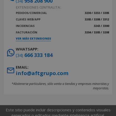
958 208 900
(34)
EXTENSIONES CENTRALITA:
PEDIDOS/COMERCIAL
3230 / 3232 / 3205
CLAVES WEB/APP
3205 / 3208 / 3312
INCIDENCIAS
3243 / 3300
FACTURACIÓN
3204 / 3205 / 3208
VER MÁS EXTENSIONES
WHATSAPP:
666 333 184
(34)
EMAIL:
info@aftgrupo.com
*Abstenerse particulares, sólo venta a tiendas y empresas minoristas y
mayoristas.
Este sitio puede incluir descripciones y contenidos visuales
generados o editados mediante inteligencia artificial.