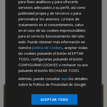
para fines analíticos y para ofrecerle
España
Portugal
Otros
servicios adecuados a su perfil, así como
publicidad propia y de terceros o para
personalizar los anuncios. La base de
tratamiento es el consentimiento, salvo
en el caso de las cookies imprescindibles
para el correcto funcionamiento del sitio
web. Puede obtener más información en
He leído y acepto la
Política de Privacidad
nuestra
política de Cookies
, aceptar todas
las cookies pulsando el botón
ACEPTAR
TODO
, configurarlas pulsando el botón
*Abstenerse particulares, sólo venta a tiendas y empresas
CONFIGURAR COOKIES
o rechazar su uso
minoristas y mayoristas.
pulsando el botón
RECHAZAR TODO
.
Además, puede consultar
aquí
los detalles
sobre la Política de Privacidad de Google.
SIN CANON de entrada
ACEPTAR TODO
SIN CUOTAS mensuales