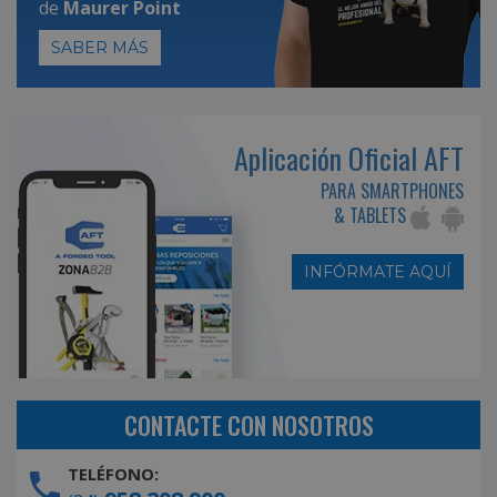
de
Maurer Point
SABER MÁS
Aplicación Oficial AFT
PARA SMARTPHONES
& TABLETS
INFÓRMATE AQUÍ
CONTACTE CON NOSOTROS
TELÉFONO: