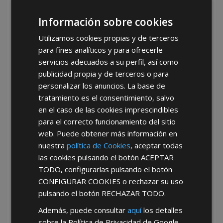
Información sobre cookies
Utilizamos cookies propias y de terceros
para fines analíticos y para ofrecerle
servicios adecuados a su perfil, así como
publicidad propia y de terceros o para
personalizar los anuncios. La base de
¿De dónde es la empresa?
tratamiento es el consentimiento, salvo
España
Portugal
Otros
en el caso de las cookies imprescindibles
para el correcto funcionamiento del sitio
web. Puede obtener más información en
nuestra
política de Cookies
, aceptar todas
las cookies pulsando el botón
ACEPTAR
TODO
, configurarlas pulsando el botón
CONFIGURAR COOKIES
o rechazar su uso
He leído y acepto la
Política de Privacidad
pulsando el botón
RECHAZAR TODO
.
Además, puede consultar
aquí
los detalles
*Abstenerse particulares, sólo venta a tiendas y empresas
sobre la Política de Privacidad de Google.