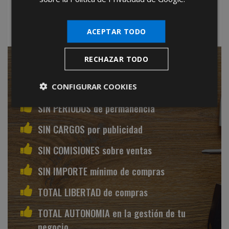
minoristas y mayoristas.
ACEPTAR TODO
RECHAZAR TODO
SIN CANON de entrada
SIN CUOTAS mensuales
CONFIGURAR COOKIES
SIN PERIODOS de permanencia
SIN CARGOS por publicidad
SIN COMISIONES sobre ventas
SIN IMPORTE mínimo de compras
TOTAL LIBERTAD de compras
TOTAL AUTONOMIA en la gestión de tu
negocio