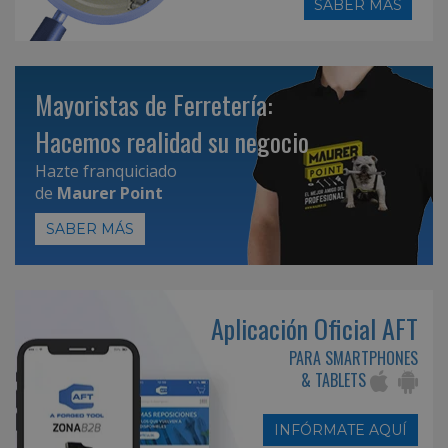
SABER MÁS
Mayoristas de Ferretería:
Hacemos realidad su negocio
Hazte franquiciado
de
Maurer Point
SABER MÁS
Aplicación Oficial AFT
PARA SMARTPHONES
& TABLETS
INFÓRMATE AQUÍ